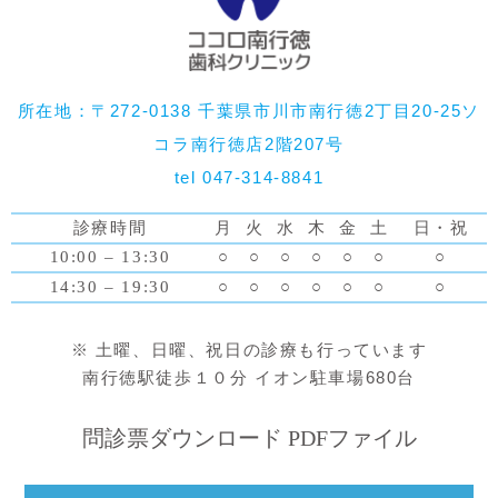
所在地：〒272-0138 千葉県市川市南行徳2丁目20-25ソ
コラ南行徳店2階207号
tel 047-314-8841
診療時間
月
火
水
木
金
土
日・祝
10:00 – 13:30
○
○
○
○
○
○
○
14:30 – 19:30
○
○
○
○
○
○
○
※ 土曜、日曜、祝日の診療も行っています
南行徳駅徒歩１０分 イオン駐車場680台
問診票ダウンロード PDFファイル