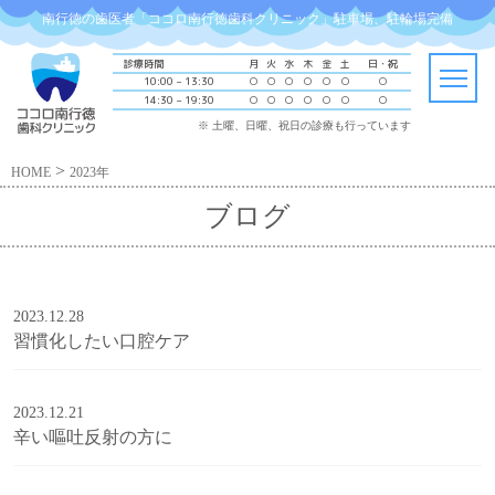
南行徳の歯医者「ココロ南行徳歯科クリニック」駐車場、駐輪場完備
診療時間
月
火
水
木
金
土
日・祝
10:00 – 13:30
○
○
○
○
○
○
○
14:30 – 19:30
○
○
○
○
○
○
○
※ 土曜、日曜、祝日の診療も行っています
>
HOME
2023年
ブログ
2023.12.28
習慣化したい口腔ケア
2023.12.21
辛い嘔吐反射の方に