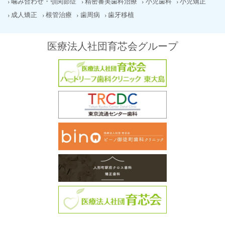
噛み合わせ・顎関節症
精密審美歯科治療
小児歯科
小児矯正
成人矯正
根管治療
歯周病
歯牙移植
医療法人社団育芯会グループ