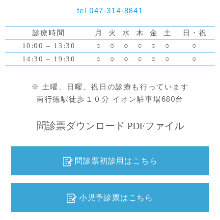
tel 047-314-8841
診療時間
月
火
水
木
金
土
日・祝
10:00 – 13:30
○
○
○
○
○
○
○
14:30 – 19:30
○
○
○
○
○
○
○
※ 土曜、日曜、祝日の診療も行っています
南行徳駅徒歩１０分 イオン駐車場680台
問診票ダウンロード PDFファイル
問診票初診用はこちら
小児予診票はこちら