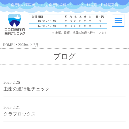
南行徳の歯医者「ココロ南行徳歯科クリニック」駐車場、駐輪場完備
診療時間
月
火
水
木
金
土
日・祝
10:00 – 13:30
○
○
○
○
○
○
○
14:30 – 19:30
○
○
○
○
○
○
○
※ 土曜、日曜、祝日の診療も行っています
>
>
HOME
2025年
2月
ブログ
2025.2.26
虫歯の進行度チェック
2025.2.21
クラプロックス