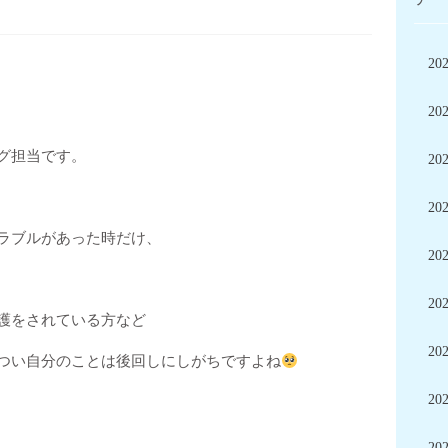
20
20
グ担当です。
20
20
ラブルがあった時だけ、
20
20
護をされている方など
20
つい自分のことは後回しにしがちですよね
20
20