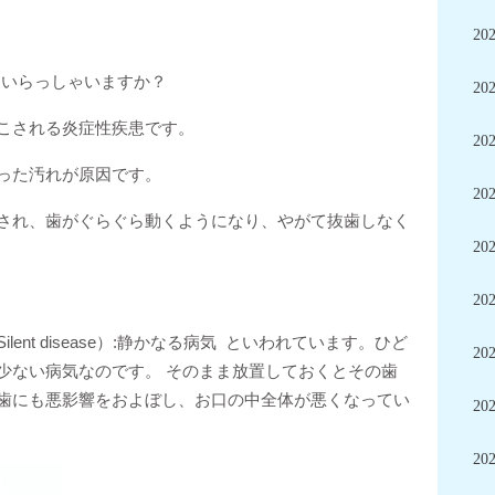
20
ていらっしゃいますか？
20
こされる炎症性疾患です。
20
った汚れが原因です。
20
され、歯がぐらぐら動くようになり、やがて抜歯しなく
20
20
ent disease）:静かなる病気 といわれています。ひど
20
少ない病気なのです。 そのまま放置しておくとその歯
歯にも悪影響をおよぼし、お口の中全体が悪くなってい
20
20