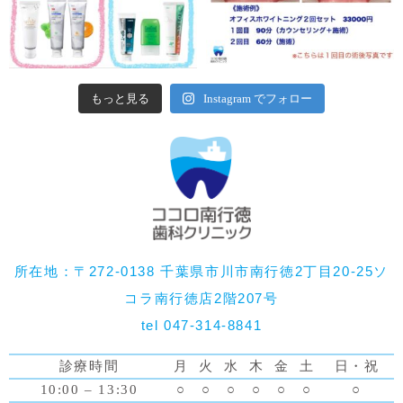
もっと見る
Instagram でフォロー
所在地：〒272-0138 千葉県市川市南行徳2丁目20-25ソ
コラ南行徳店2階207号
tel 047-314-8841
診療時間
月
火
水
木
金
土
日・祝
10:00 – 13:30
○
○
○
○
○
○
○