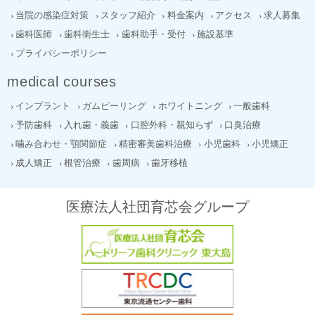
当院の感染症対策
スタッフ紹介
料金案内
アクセス
求人募集
歯科医師
歯科衛生士
歯科助手・受付
施設基準
プライバシーポリシー
medical courses
インプラント
ガムピーリング
ホワイトニング
一般歯科
予防歯科
入れ歯・義歯
口腔外科・親知らず
口臭治療
噛み合わせ・顎関節症
精密審美歯科治療
小児歯科
小児矯正
成人矯正
根管治療
歯周病
歯牙移植
医療法人社団育芯会グループ