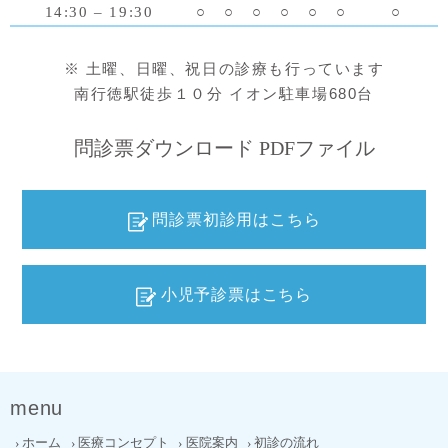
14:30 – 19:30
○
○
○
○
○
○
○
※ 土曜、日曜、祝日の診療も行っています
南行徳駅徒歩１０分 イオン駐車場680台
問診票ダウンロード PDFファイル
問診票初診用はこちら
小児予診票はこちら
menu
ホーム
医療コンセプト
医院案内
初診の流れ