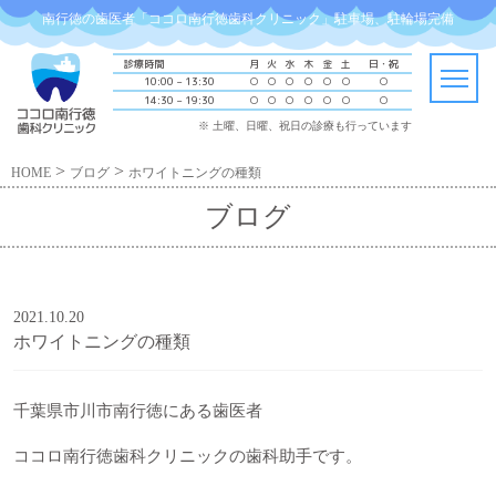
南行徳の歯医者「ココロ南行徳歯科クリニック」駐車場、駐輪場完備
診療時間
月
火
水
木
金
土
日・祝
10:00 – 13:30
○
○
○
○
○
○
○
14:30 – 19:30
○
○
○
○
○
○
○
※ 土曜、日曜、祝日の診療も行っています
>
>
HOME
ブログ
ホワイトニングの種類
ブログ
2021.10.20
ホワイトニングの種類
千葉県市川市南行徳にある歯医者
ココロ南行徳歯科クリニックの歯科助手です。