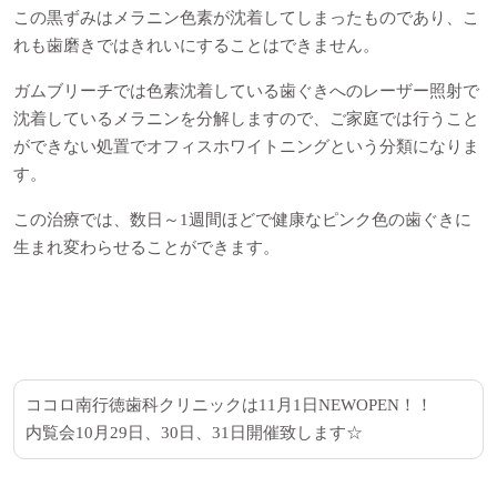
この黒ずみはメラニン色素が沈着してしまったものであり、こ
れも歯磨きではきれいにすることはできません。
ガムブリーチでは色素沈着している歯ぐきへのレーザー照射で
沈着しているメラニンを分解しますので、ご家庭では行うこと
ができない処置でオフィスホワイトニングという分類になりま
す。
この治療では、数日～1週間ほどで健康なピンク色の歯ぐきに
生まれ変わらせることができます。
ココロ南行徳歯科クリニックは
11
月
1
日
NEW
OPEN
！！
内覧会
10
月
29
日、
30
日、
31
日開催致します
☆