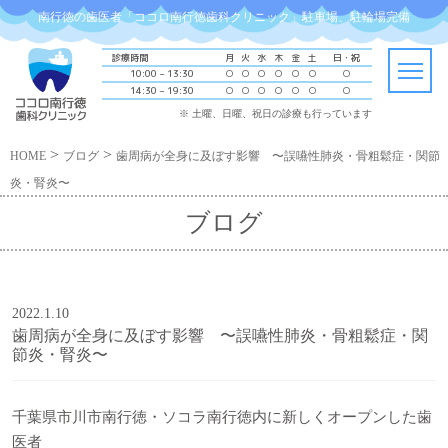
南行徳の歯医者「ココロ南行徳歯科クリニック」駐車場、駐輪場完備
診療時間
月
火
水
木
金
土
日・祝
10:00 – 13:30
○
○
○
○
○
○
○
14:30 – 19:30
○
○
○
○
○
○
○
※ 土曜、日曜、祝日の診療も行っています
>
>
HOME
ブログ
歯周病が全身に及ぼす影響 〜誤嚥性肺炎・骨粗鬆症・関節
炎・腎炎〜
ブログ
2022.1.10
歯周病が全身に及ぼす影響 〜誤嚥性肺炎・骨粗鬆症・関
節炎・腎炎〜
千葉県市川市南行徳・
ソコラ南行徳内に新しくオープンした歯
医者