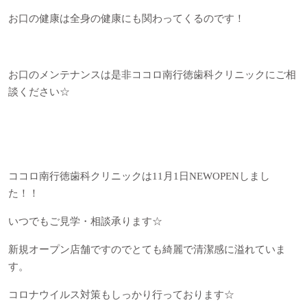
お口の健康は全身の健康にも関わってくるのです！
お口のメンテナンスは是非ココロ南行徳歯科クリニックにご相
談ください☆
ココロ南行徳歯科クリニックは
11
月
1
日
NEW
OPENしまし
た
！！
いつでもご見学・相談承ります☆
新規オープン店舗ですのでとても綺麗で清潔感に溢れていま
す。
コロナウイルス対策もしっかり行っております☆