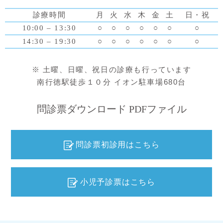
診療時間
月
火
水
木
金
土
日・祝
10:00 – 13:30
○
○
○
○
○
○
○
14:30 – 19:30
○
○
○
○
○
○
○
※ 土曜、日曜、祝日の診療も行っています
南行徳駅徒歩１０分 イオン駐車場680台
問診票ダウンロード PDFファイル
問診票初診用はこちら
小児予診票はこちら