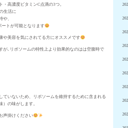
ト・高濃度ビタミンC点滴の3つ。
20
々の生活に
20
持や、
ポートが可能となります
20
康や美容を気にされてる方にオススメです
20
すが､リポソームの特性上より効果的なのはは空腹時で
20
20
20
していないため、リポソームを維持するために含まれる
20
味）の味がします。
20
お声掛けください
20