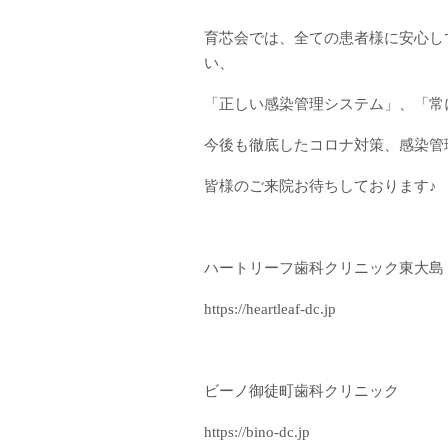
育芯会では、全ての患者様に安心し
い、
「正しい感染管理システム」、「常
今後も徹底したコロナ対策、感染管
皆様のご来院お待ちしております♪
ハートリーフ歯科クリニック東大島
https://heartleaf-dc.jp
ビーノ御徒町歯科クリニック
https://bino-dc.jp