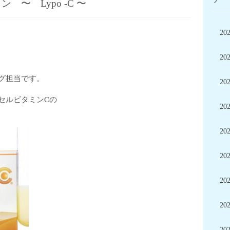
〜 Lypo -C 〜
20
20
グ担当です。
20
セルビタミンCの
20
20
20
20
20
20