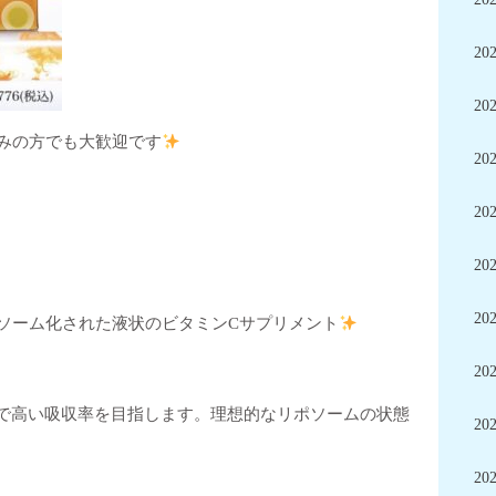
20
20
みの方でも大歓迎です
20
20
20
20
ソーム化された液状のビタミンCサプリメント
20
ムで高い吸収率を目指します。理想的なリポソームの状態
20
20