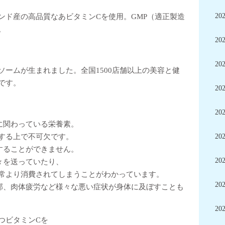
20
ンド産の高品質なあビタミンCを使用。GMP（適正製造
。
20
20
ームが生まれました。全国1500店舗以上の美容と健
です。
20
20
に関わっている栄養素。
する上で不可欠です。
20
することができません。
20
々を送っていたり、
常より消費されてしまうことがわかっています。
20
邪、肉体疲労など様々な悪い症状が身体に及ぼすことも
20
つビタミンCを