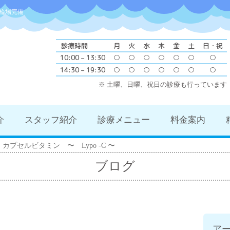
輪場完備
診療時間
月
火
水
木
金
土
日・祝
10:00 – 13:30
○
○
○
○
○
○
○
14:30 – 19:30
○
○
○
○
○
○
○
※ 土曜、日曜、祝日の診療も行っています
介
スタッフ紹介
診療メニュー
料金案内
カプセルビタミン 〜 Lypo -C 〜
ブログ
ア