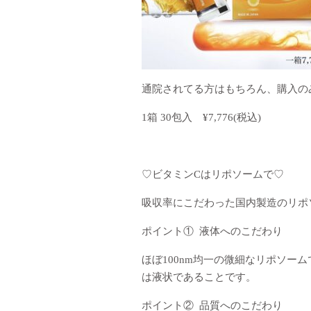
通院されてる方はもちろん、購入の
1箱 30包入 ¥7,776(税込)
♡ビタミンCはリポソームで♡
吸収率にこだわった国内製造のリポ
ポイント① 液体へのこだわり
ほぼ100nm均一の微細なリポソー
は液状であることです。
ポイント② 品質へのこだわり