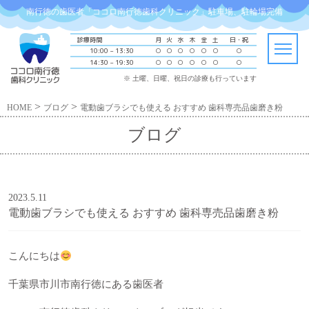
南行徳の歯医者「ココロ南行徳歯科クリニック」駐車場、駐輪場完備
診療時間
月
火
水
木
金
土
日・祝
10:00 – 13:30
○
○
○
○
○
○
○
14:30 – 19:30
○
○
○
○
○
○
○
※ 土曜、日曜、祝日の診療も行っています
>
>
HOME
ブログ
電動歯ブラシでも使える おすすめ 歯科専売品歯磨き粉
ブログ
2023.5.11
電動歯ブラシでも使える おすすめ 歯科専売品歯磨き粉
こんにちは
千葉県市川市南行徳にある歯医者