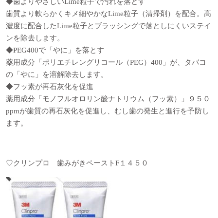
◆歯よりやさしいLime粒子で汚れを落とす
歯質より軟らかくキメ細やかなLime粒子（清掃剤）を配合。高
濃度に配合したLime粒子とブラッシングで落としにくいステイ
ンを除去します。
◆PEG400で「やに」を落とす
薬用成分「ポリエチレングリコール（PEG）400」が、タバコ
の「やに」を溶解除去します。
◆フッ素が再石灰化を促進
薬用成分「モノフルオロリン酸ナトリウム（フッ素）」９５０
ppmが歯質の再石灰化を促進し、むし歯の発生と進行を予防し
ます。
♡
クリンプロ 歯みがきペースト
F
１４５０