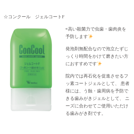
☆
コンクール ジェルコート
F
⇨
高い殺菌力で虫歯・歯肉炎を
予防します
発泡剤無配合なので泡立たずじ
っくり時間をかけて磨きたい方
におすすめです
院内では再石化を促進させるフ
ッ素コートジェルとして、 患者
様には、う蝕・歯周病を予防で
きる歯みがきジェルとして、 ニ
ーズに合わせてご使用いただけ
る歯みがき剤です。