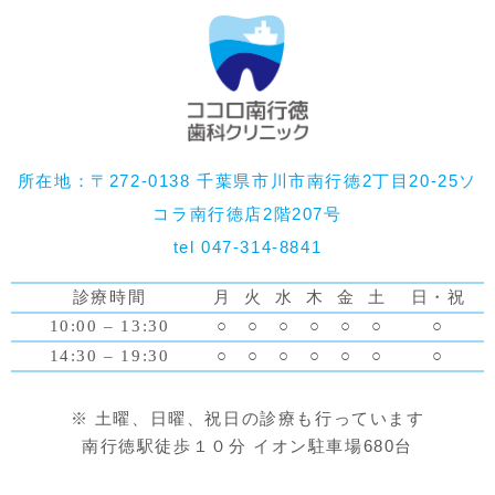
所在地：〒272-0138 千葉県市川市南行徳2丁目20-25ソ
コラ南行徳店2階207号
tel 047-314-8841
診療時間
月
火
水
木
金
土
日・祝
10:00 – 13:30
○
○
○
○
○
○
○
14:30 – 19:30
○
○
○
○
○
○
○
※ 土曜、日曜、祝日の診療も行っています
南行徳駅徒歩１０分 イオン駐車場680台