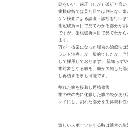
態をいい、歯牙（しが）破折と言い
歯根破折では見た目では判らない事
ゲン検査による診査・診断を行いま
歯冠破折＝目で見てわかる部分が割
ですが、歯根破折＝目で見てわから
ます。
万が一抜歯になった場合の治療法は
ラント治療』が一般的でしたが、当
して採用しております。 親知らず
歯対象となる歯を、歯が欠如した部
し再植する事も可能です。
割れた歯を接着し再植修復
歯の根の先に化膿した膿の袋があり
レイにし、割れた部分を生体親和性
激しいスポーツをする時は通常の生