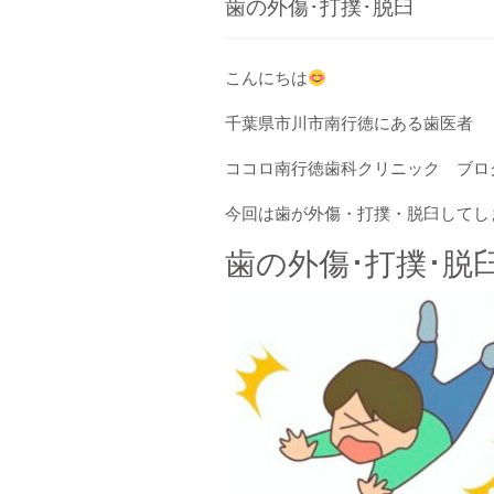
歯の外傷･打撲･脱臼
こんにちは
千葉県市川市南行徳にある歯医者
ココロ南行徳歯科クリニック ブロ
今回は歯が外傷・打撲・脱臼してし
歯の外傷･打撲･脱