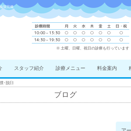
輪場完備
診療時間
月
火
水
木
金
土
日・祝
10:00 – 13:30
○
○
○
○
○
○
○
14:30 – 19:30
○
○
○
○
○
○
○
※ 土曜、日曜、祝日の診療も行っています
介
スタッフ紹介
診療メニュー
料金案内
撲･脱臼
ブログ
ア