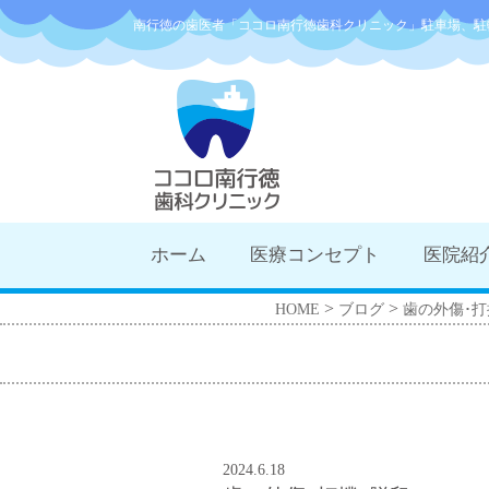
南行徳の歯医者「ココロ南行徳歯科クリニック」駐車場、駐
ホーム
医療コンセプト
医院紹
>
>
HOME
ブログ
歯の外傷･打
2024.6.18