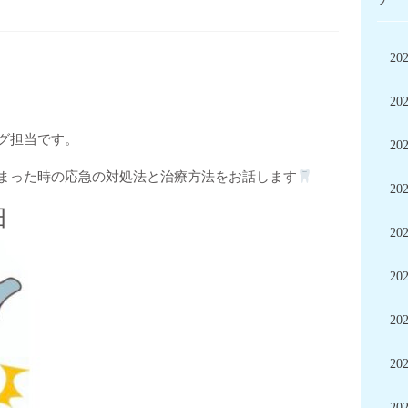
20
20
グ担当です。
20
まった時の応急の対処法と治療方法をお話します
20
臼
20
20
20
20
20