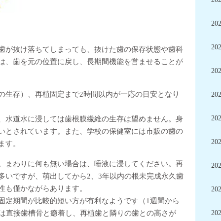
20
20
歯が抜け落ちてしまっても、抜けた歯の保存状態や歯科
は、歯を元の位置に戻し、長期間機能を営ませることが
20
の生存）、再植固定まで2時間以内が一応の目安となり
20
20
、水道水に浸しては歯根膜繊維の生存は望めません。身
いとされています。また、学校の保健室には市販の歯の
20
ます。
。まわりに何も無い場合は、唾液に浸してください。再
20
多いですが、萌出してから2、3年以内の根未完成永久歯
性も僅かながらあります。
20
固定期間が比較的短い方が有利なようです（1週間から
根は直接歯槽骨と癒着し、再植歯と隣りの歯との高さが
20