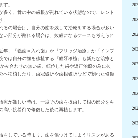
ます。
20
が多く、骨の中の歯根が割れている状態なので、レント
20
す。
れるの場合は、自分の歯を残して治療をする場合が多い
20
ない部分が割れる場合は、抜歯になるケースも考えられ
20
近年、『義歯＝入れ歯』か『ブリッジ治療』か『インプ
院では自分の歯を移植する『歯牙移植』も新たな治療と
20
やかみ合わせの無い歯、転位した歯や矯正治療の為に抜
分へ移植したり、歯冠破折や歯根破折などで割れた修復
20
20
治療が難しい時は、一度その歯を抜歯して根の部分をキ
20
の高い接着剤で修復した後に再植します。
20
活をしている時より、歯を傷つけてしまうリスクがある
20