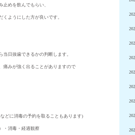
み止めを飲んでもらい、
20
だくようにした方が良いです。
20
20
ら当日抜歯できるかの判断します。
20
、痛みが強く出ることがありますので
20
20
20
20
日などに消毒の予約を取ることもあります)
）・消毒・経過観察
20