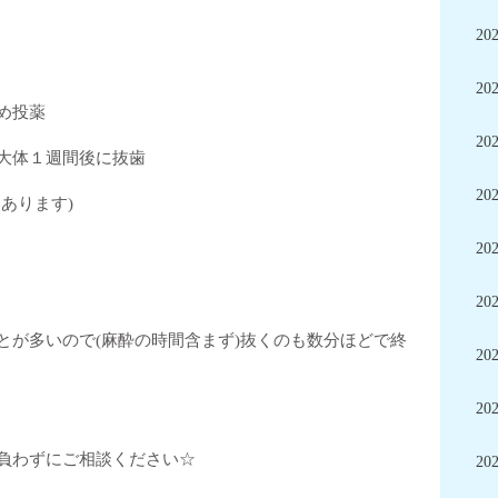
20
20
め投薬
20
大体１週間後に抜歯
20
あります)
20
20
とが多いので(麻酔の時間含まず)抜くのも数分ほどで終
20
20
負わずにご相談ください☆
20