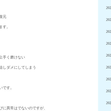
20
復元
20
ます。
20
20
20
上手く磨けない
迫しダメにしてしまう
20
20
いです。
20
20
びに異常はでないのですが、