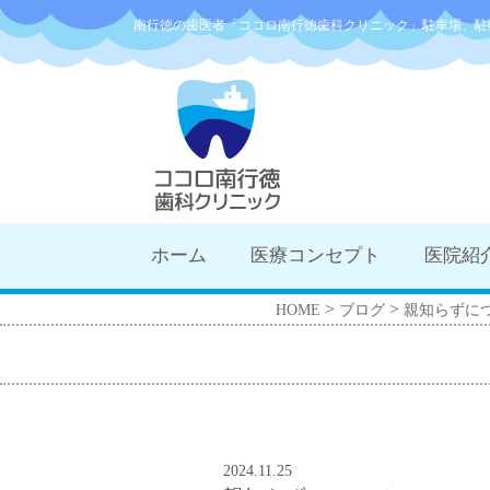
南行徳の歯医者「ココロ南行徳歯科クリニック」駐車場、駐
ホーム
医療コンセプト
医院紹
>
>
HOME
ブログ
親知らずに
2024.11.25