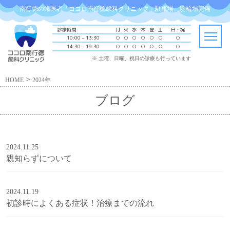
南行徳の歯医者「ココロ南行徳歯科クリニック」駐車場、駐輪場完備
診療時間
月
火
水
木
金
土
日・祝
10:00 – 13:30
○
○
○
○
○
○
○
14:30 – 19:30
○
○
○
○
○
○
○
※ 土曜、日曜、祝日の診療も行っています
>
HOME
2024年
ブログ
2024.11.25
親知らずについて
2024.11.19
初診時によくある症状！治療までの流れ