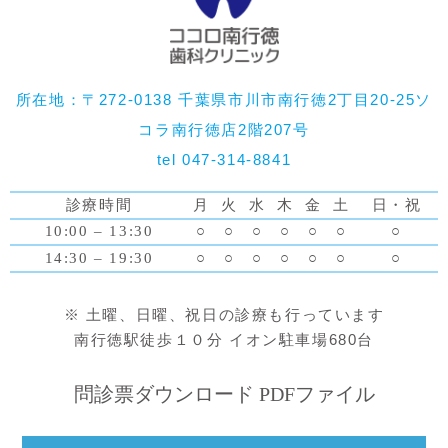
所在地：〒272-0138 千葉県市川市南行徳2丁目20-25ソ
コラ南行徳店2階207号
tel 047-314-8841
診療時間
月
火
水
木
金
土
日・祝
10:00 – 13:30
○
○
○
○
○
○
○
14:30 – 19:30
○
○
○
○
○
○
○
※ 土曜、日曜、祝日の診療も行っています
南行徳駅徒歩１０分 イオン駐車場680台
問診票ダウンロード PDFファイル