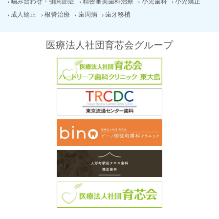
噛み合わせ・顎関節症
精密審美歯科治療
小児歯科
小児矯正
成人矯正
根管治療
歯周病
歯牙移植
医療法人社団育芯会グループ