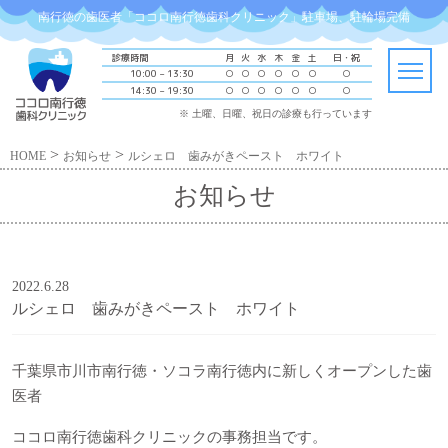
南行徳の歯医者「ココロ南行徳歯科クリニック」駐車場、駐輪場完備
診療時間
月
火
水
木
金
土
日・祝
10:00 – 13:30
○
○
○
○
○
○
○
14:30 – 19:30
○
○
○
○
○
○
○
※ 土曜、日曜、祝日の診療も行っています
>
>
HOME
お知らせ
ルシェロ 歯みがきペースト ホワイト
お知らせ
2022.6.28
ルシェロ 歯みがきペースト ホワイト
千葉県市川市南行徳・
ソコラ南行徳内に新しくオープンした歯
医者
ココロ南行徳歯科クリニックの事務担当です。