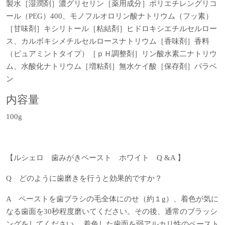
製水［湿潤剤］濃グリセリン［薬用成分］ポリエチレングリコ
ール（PEG）400、モノフルオロリン酸ナトリウム（フッ素）
［甘味剤］キシリトール［粘結剤］ヒドロキシエチルセルロー
ス、カルボキシメチルセルロースナトリウム［香味剤］香料
（ピュアミントタイプ）［ｐＨ調整剤］リン酸水素二ナトリウ
ム、水酸化ナトリウム［増粘剤］無水ケイ酸［保存剤］パラベ
ン
内容量
100g
【ルシェロ 歯みがきペースト ホワイト Q &A 】
Q どのように歯磨きを行うと効果的ですか？
A ペーストを歯ブラシの毛全体にのせ（約１g）、着色が気に
なる歯面を30秒程度磨いてください。その後、通常のブラッシ
ングをしてください。 着色した歯面を弱アルカリ性のペースト