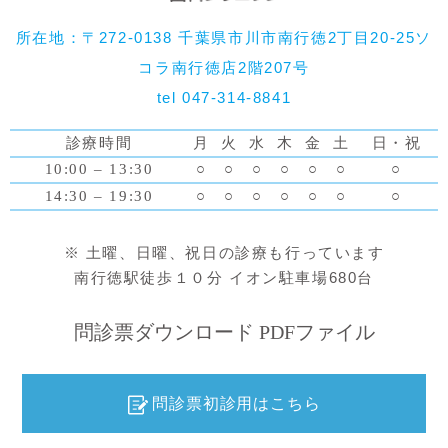
所在地：〒272-0138 千葉県市川市南行徳2丁目20-25ソ
コラ南行徳店2階207号
tel 047-314-8841
診療時間
月
火
水
木
金
土
日・祝
10:00 – 13:30
○
○
○
○
○
○
○
14:30 – 19:30
○
○
○
○
○
○
○
※ 土曜、日曜、祝日の診療も行っています
南行徳駅徒歩１０分 イオン駐車場680台
問診票ダウンロード PDFファイル
問診票初診用はこちら