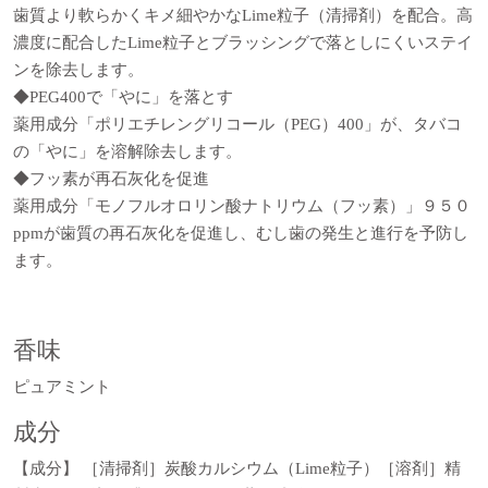
歯質より軟らかくキメ細やかなLime粒子（清掃剤）を配合。高
濃度に配合したLime粒子とブラッシングで落としにくいステイ
ンを除去します。
◆PEG400で「やに」を落とす
薬用成分「ポリエチレングリコール（PEG）400」が、タバコ
の「やに」を溶解除去します。
◆フッ素が再石灰化を促進
薬用成分「モノフルオロリン酸ナトリウム（フッ素）」９５０
ppmが歯質の再石灰化を促進し、むし歯の発生と進行を予防し
ます。
香味
ピュアミント
成分
【成分】 ［清掃剤］炭酸カルシウム（Lime粒子）［溶剤］精