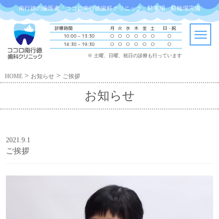
南行徳の歯医者「ココロ南行徳歯科クリニック」駐車場、駐輪場完備
診療時間
月
火
水
木
金
土
日・祝
10:00 – 13:30
○
○
○
○
○
○
○
14:30 – 19:30
○
○
○
○
○
○
○
※ 土曜、日曜、祝日の診療も行っています
>
>
HOME
お知らせ
ご挨拶
お知らせ
2021.9.1
ご挨拶