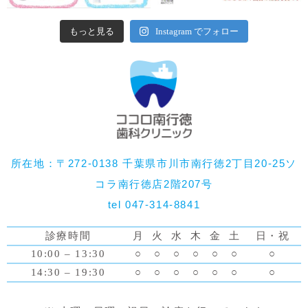
もっと見る
Instagram でフォロー
所在地：〒272-0138 千葉県市川市南行徳2丁目20-25ソ
コラ南行徳店2階207号
tel 047-314-8841
診療時間
月
火
水
木
金
土
日・祝
10:00 – 13:30
○
○
○
○
○
○
○
14:30 – 19:30
○
○
○
○
○
○
○