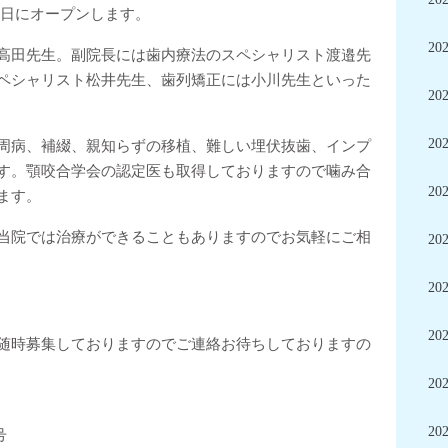
月1日にオープンします。
20
高田先生。副院長には歯内療法のスペシャリスト渡邉先
ペシャリスト松井先生、歯列矯正には小川先生といった
20
20
周病、補綴、親知らずの移植、難しい埋伏抜歯、インプ
す。顎咬合学会の認定医も取得しておりますので噛み合
20
ます。
当院では治療ができることもありますのでお気軽にご相
20
20
20
随時募集しておりますのでご連絡お待ちしておりますの
20
20
号