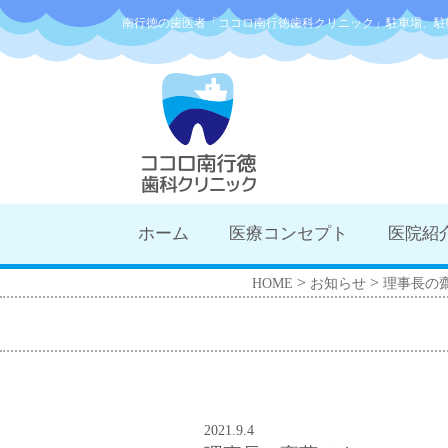
南行徳の歯医者「ココロ南行徳歯科クリニック」駐車場、駐
ホーム
医療コンセプト
医院紹
>
>
HOME
お知らせ
理事長の
2021.9.4