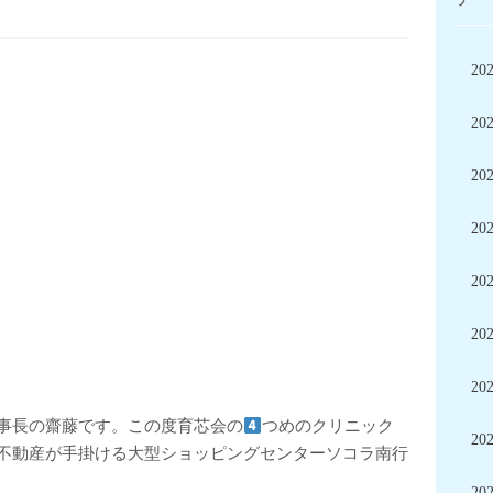
20
20
20
20
20
20
20
事長の齋藤です。この度育芯会の
つめのクリニック
20
不動産が手掛ける大型ショッピングセンターソコラ南行
20